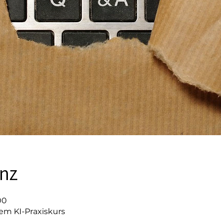
enz
00
em KI-Praxiskurs