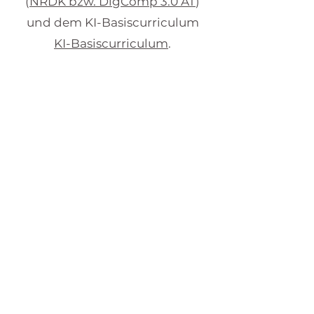
(
NRDK bzw. DigComp 3.0 AT
)
und dem KI-Basiscurriculum
KI-Basiscurriculum
.