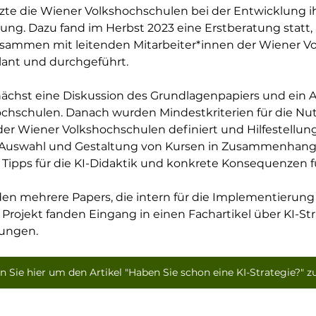
e die Wiener Volkshochschulen bei der Entwicklung ihr
ung. Dazu fand im Herbst 2023 eine Erstberatung statt,
Zusammen mit leitenden Mitarbeiter*innen der Wiener V
ant und durchgeführt.
nächst eine Diskussion des Grundlagenpapiers und ein 
ochschulen. Danach wurden Mindestkriterien für die Nu
der Wiener Volkshochschulen definiert und Hilfestell
 Auswahl und Gestaltung von Kursen in Zusammenhang m
Tipps für die KI-Didaktik und konkrete Konsequenzen f
en mehrere Papers, die intern für die Implementierung 
rojekt fanden Eingang in einen Fachartikel über KI-Str
ungen.
n Sie hier um den Artikel "Haben Sie schon eine KI-Strategie?" z