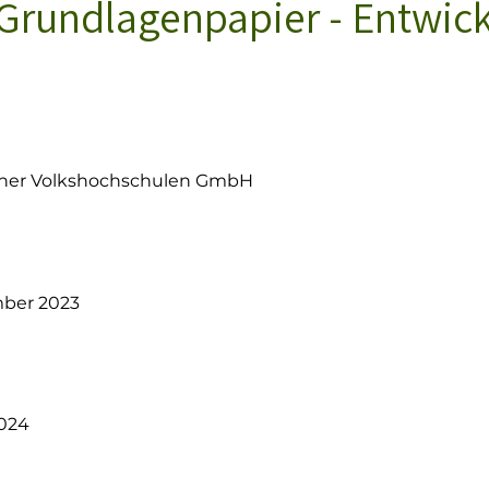
 Grundlagenpapier - Entwic
ner Volkshochschulen GmbH
mber 2023
2024