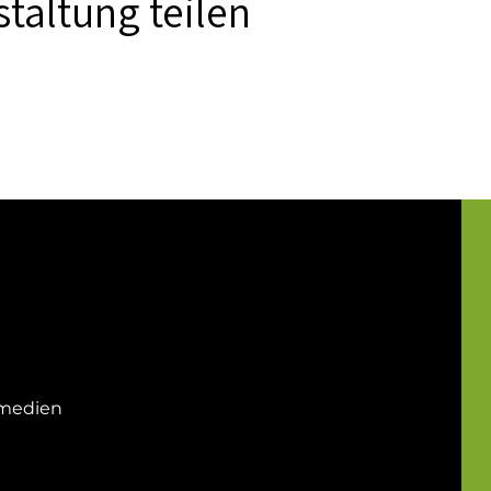
taltung teilen
-medien