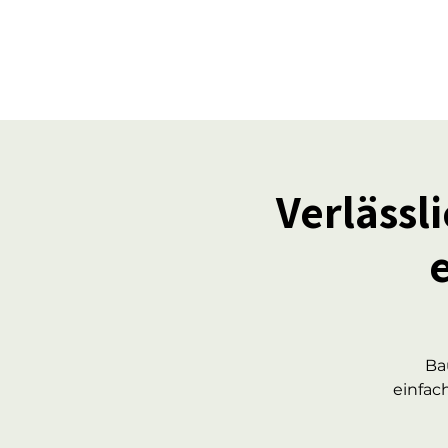
Verlässl
Ba
einfac